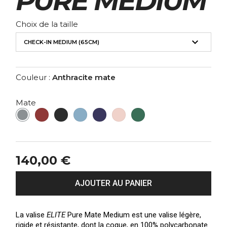
PURE MEDIUM
Choix de la taille
expand_more
CHECK-IN MEDIUM (65CM)
Couleur :
Anthracite mate
Mate
Anthracite
Bordeaux
Blackout
Bleu
Bleu
Rose
Vert
mate
mate
mate
ardoise
nuit
poudré
forêt
mate
mate
mate
mate
140,00 €
AJOUTER AU PANIER
La valise
ELITE
Pure Mate Medium est une valise légère,
rigide et résistante, dont la coque, en 100% polycarbonate