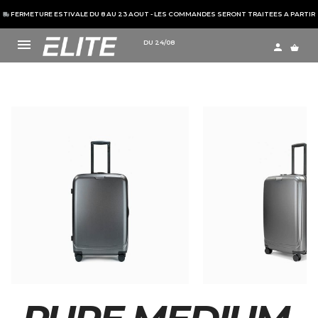
FERMETURE ESTIVALE DU 8 AU 23 AOUT - LES COMMANDES SERONT TRAITEES A PARTIR
DU 24/08